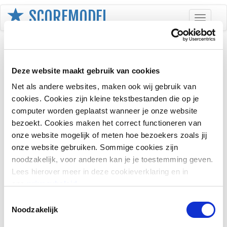
SCOREMODEL
Toggle
navigati
Aanmelden
Deze website maakt gebruik van cookies
E-mailadres
Net als andere websites, maken ook wij gebruik van
cookies. Cookies zijn kleine tekstbestanden die op je
computer worden geplaatst wanneer je onze website
Wachtwoord
bezoekt. Cookies maken het correct functioneren van
onze website mogelijk of meten hoe bezoekers zoals jij
onze website gebruiken. Sommige cookies zijn
Onthoud mij
noodzakelijk, voor anderen kan je je toestemming geven.
Lees hierover meer in deze cookieverklaring en in
ons
privacybeleid
.
Toestemmingsselectie
Noodzakelijk